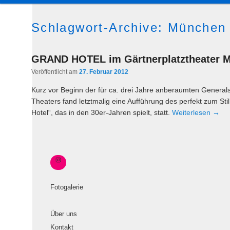
a
u
Inhalt
sekundären
Schlagwort-Archive:
München
p
t
wechseln
Inhalt
m
GRAND HOTEL im Gärtnerplatztheater 
e
wechseln
Veröffentlicht am
27. Februar 2012
n
ü
Kurz vor Beginn der für ca. drei Jahre anberaumten General
Theaters fand letztmalig eine Aufführung des perfekt zum St
Hotel“, das in den 30er-Jahren spielt, statt.
Weiterlesen
→
Fotogalerie
Über uns
Kontakt