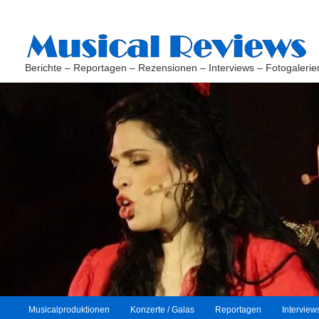
Berichte – Reportagen – Rezensionen – Interviews – Fotogalerie
H
Musicalproduktionen
Konzerte / Galas
Reportagen
Interview
Zum
Zum