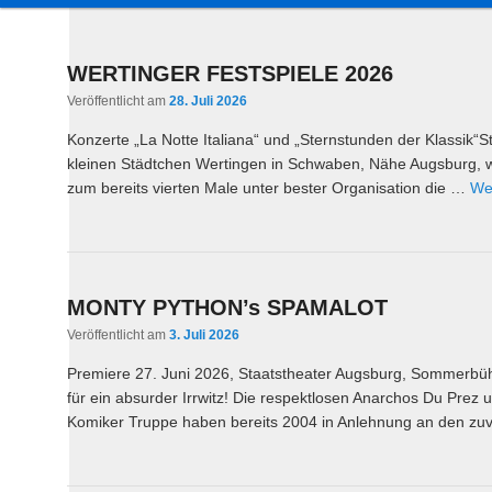
a
u
Inhalt
sekundären
p
WERTINGER FESTSPIELE 2026
t
wechseln
Inhalt
Veröffentlicht am
28. Juli 2026
m
e
Konzerte „La Notte Italiana“ und „Sternstunden der Klassik“S
wechseln
n
kleinen Städtchen Wertingen in Schwaben, Nähe Augsburg, w
ü
zum bereits vierten Male unter bester Organisation die …
We
MONTY PYTHON’s SPAMALOT
Veröffentlicht am
3. Juli 2026
Premiere 27. Juni 2026, Staatstheater Augsburg, Sommerb
für ein absurder Irrwitz! Die respektlosen Anarchos Du Prez 
Komiker Truppe haben bereits 2004 in Anlehnung an den zu