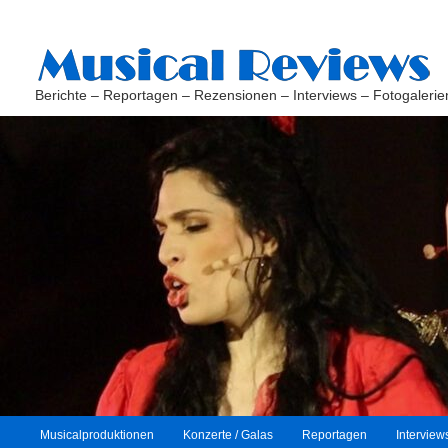
Berichte – Reportagen – Rezensionen – Interviews – Fotogalerie
H
Musicalproduktionen
Konzerte / Galas
Reportagen
Interview
Zum
Zum