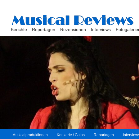
Berichte – Reportagen – Rezensionen – Interviews – Fotogalerie
H
Musicalproduktionen
Konzerte / Galas
Reportagen
Interview
Zum
Zum