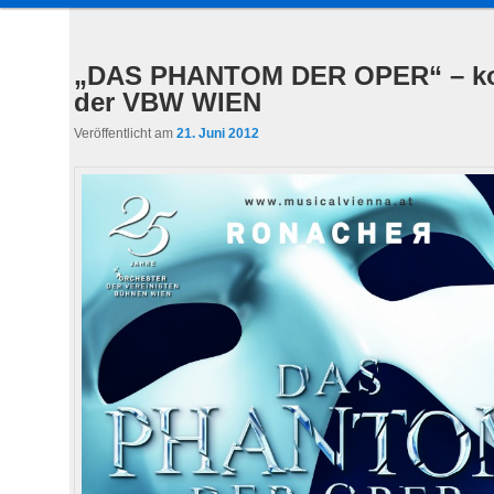
a
u
Inhalt
sekundären
p
„DAS PHANTOM DER OPER“ – kon
t
der VBW WIEN
wechseln
Inhalt
m
Veröffentlicht am
21. Juni 2012
e
wechseln
n
ü