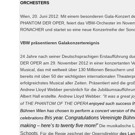
ORCHESTERS
Wien, 20. Juni 2012: Mit einem besonderen Gala-Konzert d
PHANTOM DER OPER, feiert das VBW-Orchester im Novembe
RONACHER und startet so eine neue Konzertreihe der Sond
VBW präsentieren Galakonzertereignis
24 Jahre nach seiner Deutschsprachigen Erstaufführung 
DER OPER am 29. November 2012 in einer konzertanten Ve
Musical, das mit weltweit über 130 Millionen Besuchern und
bereits mit über 50 der wichtigsten internationalen Theaterp
erfolgreichstes Musical aller Zeiten. Präsentiert wird die gr
Andrew Lloyd Webber persönlich für die Jubiläumsaufführu
Albert Hall erstellte. Andrew Lloyd Webber:
“It was a great 
i
of THE PHANTOM OF THE OPERA
enjoyed such success
Bühnen Wien has chosen to perform a concert version of the
this year. Congratulations Vereinigte Bühn
celebrations
making – here’s to twenty five more!”
Die musikalische 
Schoots
. Für die Regie zeichnet der Operndirektor
des Lan