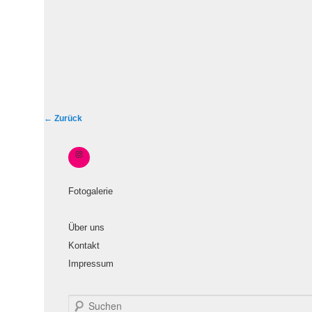
B
←
Zurück
e
i
t
r
Fotogalerie
a
g
Über uns
s
Kontakt
n
Impressum
a
v
i
S