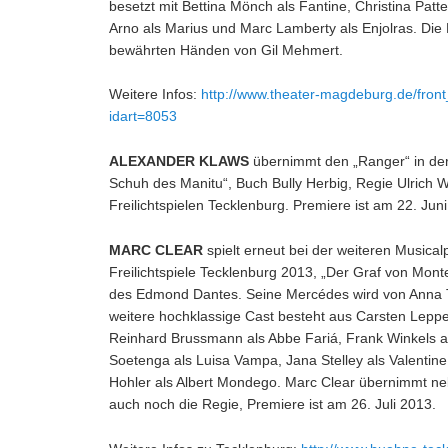
besetzt mit Bettina Mönch als Fantine, Christina Patte
Arno als Marius und Marc Lamberty als Enjolras. Die R
bewährten Händen von Gil Mehmert.
Weitere Infos:
http://www.theater-magdeburg.de/fron
idart=8053
ALEXANDER KLAWS
übernimmt den „Ranger“ in de
Schuh des Manitu“, Buch Bully Herbig, Regie Ulrich W
Freilichtspielen Tecklenburg. Premiere ist am 22. Juni
MARC CLEAR
spielt erneut bei der weiteren Musical
Freilichtspiele Tecklenburg 2013, „Der Graf von Monte 
des Edmond Dantes. Seine Mercédes wird von Anna Th
weitere hochklassige Cast besteht aus Carsten Lepp
Reinhard Brussmann als Abbe Fariá, Frank Winkels 
Soetenga als Luisa Vampa, Jana Stelley als Valentine
Hohler als Albert Mondego. Marc Clear übernimmt ne
auch noch die Regie, Premiere ist am 26. Juli 2013.