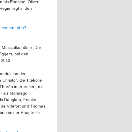
n als Eponine, Oliver
egie liegt in den
t_content.php?
r Musicalkomödie „Der
iggers, bei den
 2013..
produktion der
Christo“, die Titelrolle
orén interpretiert, die
er als Mondego,
als Danglars, Femke
 de Villefort und Thomas
ben seiner Hauptrolle