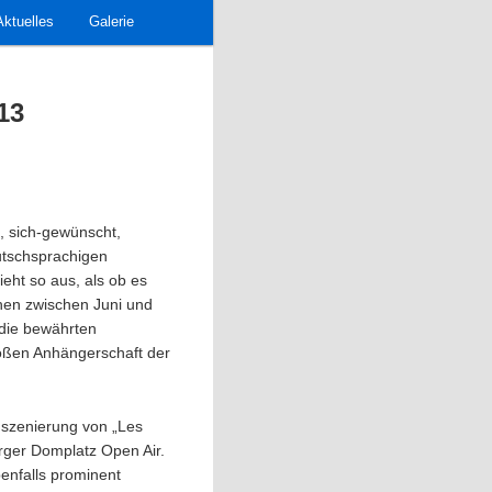
Aktuelles
Galerie
13
t, sich-gewünscht,
tschsprachigen
eht so aus, als ob es
chen zwischen Juni und
 die bewährten
oßen Anhängerschaft der
nszenierung von „Les
ger Domplatz Open Air.
benfalls prominent