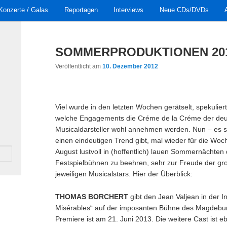
Konzerte / Galas
Reportagen
Interviews
Neue CDs/DVDs
SOMMERPRODUKTIONEN 20
Veröffentlicht am
10. Dezember 2012
Viel wurde in den letzten Wochen gerätselt, spekulier
welche Engagements die Créme de la Créme der deu
Musicaldarsteller wohl annehmen werden. Nun – es si
einen eindeutigen Trend gibt, mal wieder für die Wo
August lustvoll in (hoffentlich) lauen Sommernächten
Festspielbühnen zu beehren, sehr zur Freude der gr
jeweiligen Musicalstars. Hier der Überblick:
THOMAS BORCHERT
gibt den Jean Valjean in der I
Misérables“ auf der imposanten Bühne des Magdebur
Premiere ist am 21. Juni 2013. Die weitere Cast ist e