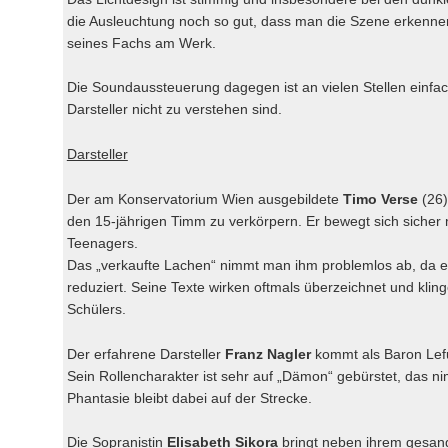
die Ausleuchtung noch so gut, dass man die Szene erkennen k
seines Fachs am Werk.
Die Soundaussteuerung dagegen ist an vielen Stellen einfach
Darsteller nicht zu verstehen sind.
Darsteller
Der am Konservatorium Wien ausgebildete
Timo Verse
(26)
den 15-jährigen Timm zu verkörpern. Er bewegt sich sicher 
Teenagers.
Das „verkaufte Lachen“ nimmt man ihm problemlos ab, da e
reduziert. Seine Texte wirken oftmals überzeichnet und klin
Schülers.
Der erfahrene Darsteller
Franz Nagler
kommt
als Baron Lef
Sein Rollencharakter ist sehr auf „Dämon“ gebürstet, das n
Phantasie bleibt dabei auf der Strecke.
Die Sopranistin
Elisabeth Sikora
bringt neben ihrem gesang