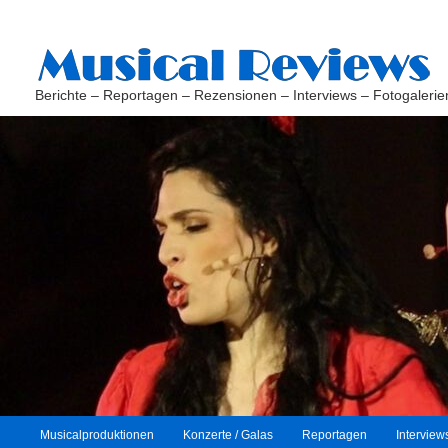
Berichte – Reportagen – Rezensionen – Interviews – Fotogalerie
H
Musicalproduktionen
Konzerte / Galas
Reportagen
Interview
Zum
Zum