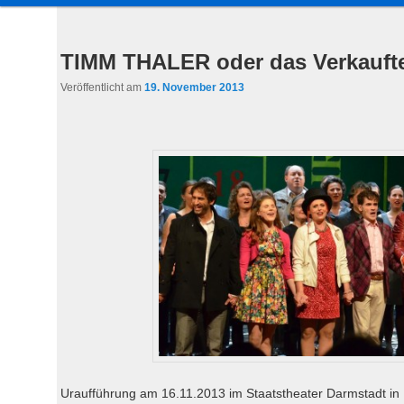
a
u
Inhalt
sekundären
p
TIMM THALER oder das Verkauft
t
wechseln
Inhalt
Veröffentlicht am
19. November 2013
m
e
wechseln
n
ü
Uraufführung am 16.11.2013 im Staatstheater Darmstadt in 