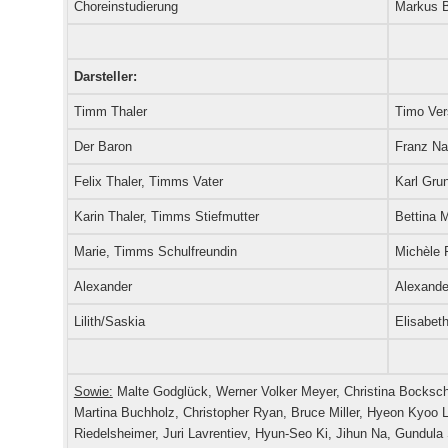
Choreinstudierung
Markus 
Darsteller:
Timm Thaler
Timo Ver
Der Baron
Franz Na
Felix Thaler, Timms Vater
Karl Gru
Karin Thaler, Timms Stiefmutter
Bettina 
Marie, Timms Schulfreundin
Michèle 
Alexander
Alexander
Lilith/Saskia
Elisabet
Sowie:
Malte Godglück, Werner Volker Meyer, Christina Bockschw
Martina Buchholz, Christopher Ryan, Bruce Miller, Hyeon Kyoo 
Riedelsheimer, Juri Lavrentiev, Hyun-Seo Ki, Jihun Na, Gundula 