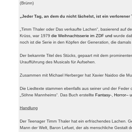
(Brünn)
„
Jeder Tag, an dem du nicht lächelst, ist ein verlorener
„Timm Thaler oder Das verkaufte Lachen“, basierend auf 
Krüss, war 1979
die
Weihnachtsserie
im
ZDF
und
wurde dab
noch ist die Serie in den Köpfen der Generation, die damal
Der bekannte Titel des Stücks, gepaart mit dem prominente
Uraufführung des Musicals für Aufsehen.
Zusammen mit Michael Herberger hat Xavier Naidoo die Mu
Die Liedtexte stammen ebenfalls aus seiner und der Feder
„Söhne Mannheims“. Das Buch erstellte
Fantasy
-,
Horror
– 
Handlung
Der Teenager Timm Thaler hat ein erfrischendes Lachen. Ge
Mann der Welt, Baron Lefuet, der als menschliche Gestalt