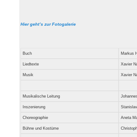
Hier geht’s zur Fotogalerie
Buch
Markus H
Liedtexte
Xavier N
Musik
Xavier N
Musikalische Leitung
Johanne
Inszenierung
Stanisla
Choreographie
Aneta Ma
Bühne und Kostüme
Christop