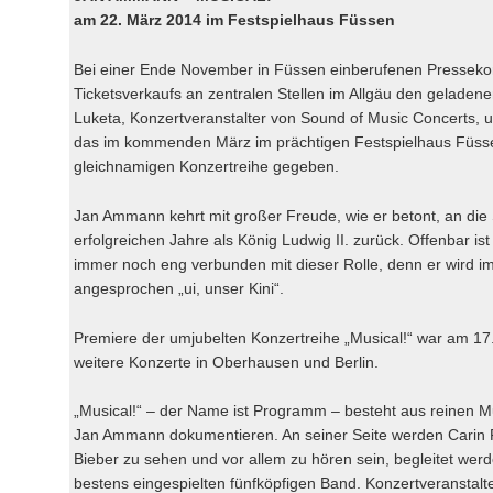
am 22. März 2014 im Festspielhaus Füssen
Bei einer Ende November in Füssen einberufenen Pressekon
Ticketsverkaufs an zentralen Stellen im Allgäu den geladen
Luketa, Konzertveranstalter von Sound of Music Concerts, u
das im kommenden März im prächtigen Festspielhaus Füssen
gleichnamigen Konzertreihe gegeben.
Jan Ammann kehrt mit großer Freude, wie er betont, an die S
erfolgreichen Jahre als König Ludwig II. zurück. Offenbar i
immer noch eng verbunden mit dieser Rolle, denn er wird i
angesprochen „ui, unser Kini“.
Premiere der umjubelten Konzertreihe „Musical!“ war am 17. 
weitere Konzerte in Oberhausen und Berlin.
„Musical!“ – der Name ist Programm – besteht aus reinen Mus
Jan Ammann dokumentieren. An seiner Seite werden Carin F
Bieber zu sehen und vor allem zu hören sein, begleitet werd
bestens eingespielten fünfköpfigen Band. Konzertveranstalte