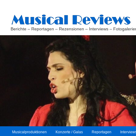
Berichte – Reportagen – Rezensionen – Interviews – Fotogalerie
H
Musicalproduktionen
Konzerte / Galas
Reportagen
Interview
Zum
Zum