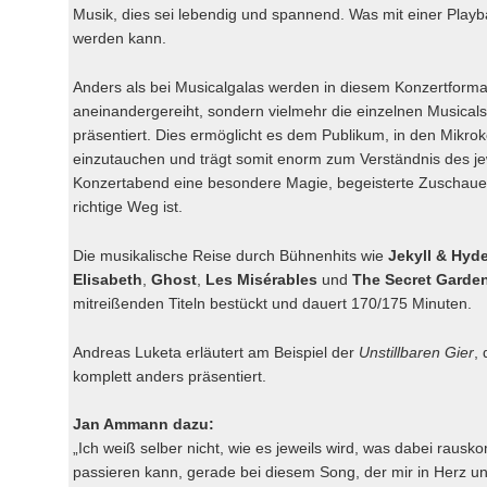
Musik, dies sei lebendig und spannend. Was mit einer Playb
werden kann.
Anders als bei Musicalgalas werden in diesem Konzertformat
aneinandergereiht, sondern vielmehr die einzelnen Musicals 
präsentiert. Dies ermöglicht es dem Publikum, in den Mikr
einzutauchen und trägt somit enorm zum Verständnis des jew
Konzertabend eine besondere Magie, begeisterte Zuschauer
richtige Weg ist.
Die musikalische Reise durch Bühnenhits wie
Jekyll & Hyd
Elisabeth
,
Ghost
,
Les Misérables
und
The Secret Garde
mitreißenden Titeln bestückt und dauert 170/175 Minuten.
Andreas Luketa erläutert am Beispiel der
Unstillbaren Gier
,
komplett anders präsentiert.
Jan Ammann dazu:
„Ich weiß selber nicht, wie es jeweils wird, was dabei rau
passieren kann, gerade bei diesem Song, der mir in Herz u