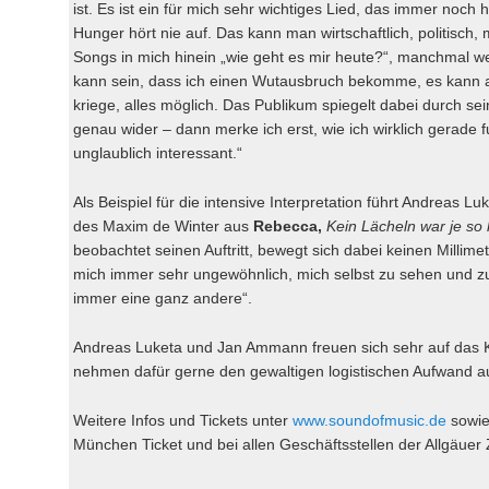
ist. Es ist ein für mich sehr wichtiges Lied, das immer noch h
Hunger hört nie auf. Das kann man wirtschaftlich, politisch
Songs in mich hinein „wie geht es mir heute?“, manchmal wei
kann sein, dass ich einen Wutausbruch bekomme, es kann a
kriege, alles möglich. Das Publikum spiegelt dabei durch se
genau wider – dann merke ich erst, wie ich wirklich gerade 
unglaublich interessant.“
Als Beispiel für die intensive Interpretation führt Andreas L
des Maxim de Winter aus
Rebecca
,
Kein Lächeln war je so 
beobachtet seinen Auftritt, bewegt sich dabei keinen Millime
mich immer sehr ungewöhnlich, mich selbst zu sehen und z
immer eine ganz andere“.
Andreas Luketa und Jan Ammann freuen sich sehr auf das 
nehmen dafür gerne den gewaltigen logistischen Aufwand au
Weitere Infos und Tickets unter
www.soundofmusic.de
sowie
München Ticket und bei allen Geschäftsstellen der Allgäuer 