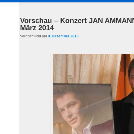
a
u
Inhalt
sekundären
p
Vorschau – Konzert JAN AMMAN
t
März 2014
wechseln
Inhalt
m
Veröffentlicht am
9. Dezember 2013
e
wechseln
n
ü