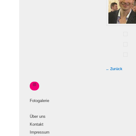
B
←
Zurück
e
i
t
r
Fotogalerie
a
g
Über uns
s
Kontakt
n
Impressum
a