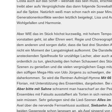
Costa auch auf das Schiff – weshalb das sein muss, erschlie
treibt aber aufs Vergnüglichste das dann folgende Screwbal
auf die Spitze. Natürlich weiß man schon nach ein paar Minut
Generationenkonflikte werden letztlich beigelegt, Lisa und Ax
Wohlgefallen und Harmonie.
Aber WIE das im Stück höchst kurzweilig, mit hohem Tempo
vonstatten geht, ist aller Ehren wert. Regie und Choreograph
dem anderen und sorgen dafür, dass die fast drei Stunden 
nicht ein Moment der Langatmigkeit aufkommt. Die Darstelle
ansteckenden Spielfreude für unzählige Lacher, aber auch 
ordentlich zu tun, gleichzeitig den hohen Schauwert des Stü
Szenen zu genießen und die vielen vergnüglichen Gags mit
den süffigen Mega-Hits von Udo Jürgens zu schwelgen, die
daherkommen. So wird die Rentner-Aufmüpf-Hymne
Mit 66
Florian, mit Unterstützung des Ensembles, dargeboten. Bei 
Aber bitte mit Sahne
schrammt man haarscharf an der Pein
Ensembles mit Fatsuits ausstaffiert als Torten in sich reinsc
sein müssen. Sehr gelungen sind die Lied-Szenen
Alles im
Axel über die nervende Fernsehtussi auslässt,
Siebzehn Ja
beiden Gegenpole schon langsam an, als Axel singend von s