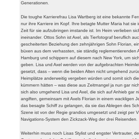
Generationen.
Die toughe Karrierefrau Lisa Wartberg ist eine bekannte Fe
nur ihre Karriere im Kopf. Ihre betagte Mutter Maria hat sie 
Zeit für sie aufzubringen imstande ist. Im Heim verlieben si
ineinander. Ottos Sohn ist Axel, als Tierfotograf beruflich a
gescheiterten Beziehung den zehnjährigen Sohn Florian, ein 
büxen aus dem verhassten, sie ständig reglementierenden Alt
Hamburg und schippern auf diesem nach New York, um sich d
geben. Lisa und Axel werden von der aufgebrachten Heimleite
gesetzt, dass – wenn die beiden Alten nicht umgehend zurü
Heimplätze anderweitig vergeben würden und somit sich die 
kümmern hätten – was diese aus Zeitmangel ja nun gar ni
sich also umgehend Lisa und Axel, die sich auf Anhieb gar n
angiften, gemeinsam mit Axels Florian in einem wackligen 
das besagte Schiff zu gelangen, da sie das Ablegen des Sc
Szene ist von der Regie grandios umgesetzt und zeigt per V
Navigations-System den Zickzack-Weg der drei Reisenden.
Weiterhin muss noch Lisas Stylist und engster Vertrauter, 