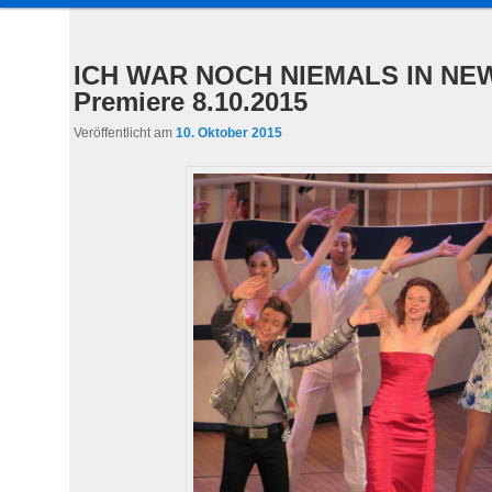
a
u
Inhalt
sekundären
p
ICH WAR NOCH NIEMALS IN NEW
t
Premiere 8.10.2015
wechseln
Inhalt
m
Veröffentlicht am
10. Oktober 2015
e
wechseln
n
ü