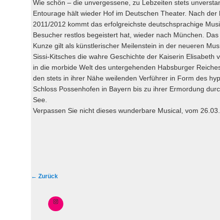
Wie schön – die unvergessene, zu Lebzeiten stets unverstan
Entourage hält wieder Hof im Deutschen Theater. Nach der 
2011/2012 kommt das erfolgreichste deutschsprachige Musica
Besucher restlos begeistert hat, wieder nach München. Das
Kunze gilt als künstlerischer Meilenstein in der neueren Mus
Sissi-Kitsches die wahre Geschichte der Kaiserin Elisabeth 
in die morbide Welt des untergehenden Habsburger Reiches 
den stets in ihrer Nähe weilenden Verführer in Form des hy
Schloss Possenhofen in Bayern bis zu ihrer Ermordung durc
See.
Verpassen Sie nicht dieses wunderbare Musical, vom 26.03.
B
←
Zurück
e
i
t