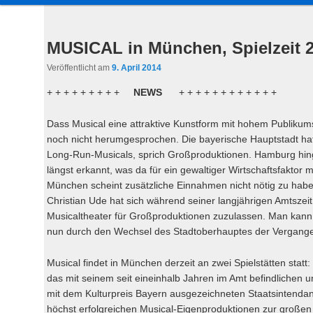
a
u
Inhalt
sekundären
p
MUSICAL in München, Spielzeit 
t
wechseln
Inhalt
Veröffentlicht am
9. April 2014
m
e
+ + + + + + + + +
NEWS
+ + + + + + + + + + + +
wechseln
n
ü
Dass Musical eine attraktive Kunstform mit hohem Publikums
noch nicht herumgesprochen. Die bayerische Hauptstadt hat
Long-Run-Musicals, sprich Großproduktionen. Hamburg hinge
längst erkannt, was da für ein gewaltiger Wirtschaftsfaktor 
München scheint zusätzliche Einnahmen nicht nötig zu hab
Christian Ude hat sich während seiner langjährigen Amtszeit 
Musicaltheater für Großproduktionen zuzulassen. Man kann 
nun durch den Wechsel des Stadtoberhauptes der Vergange
Musical findet in München derzeit an zwei Spielstätten statt
das mit seinem seit eineinhalb Jahren im Amt befindlichen 
mit dem Kulturpreis Bayern ausgezeichneten Staatsintendant
höchst erfolgreichen Musical-Eigenproduktionen zur große