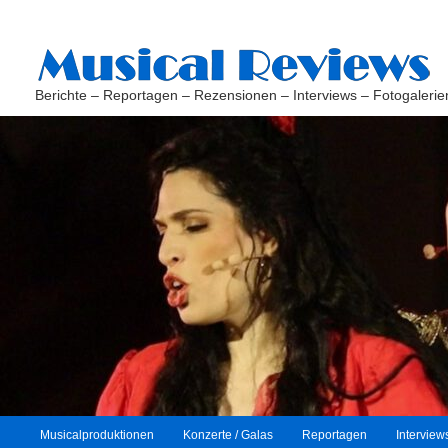
Berichte – Reportagen – Rezensionen – Interviews – Fotogalerie
H
Musicalproduktionen
Konzerte / Galas
Reportagen
Interview
Zum
Zum