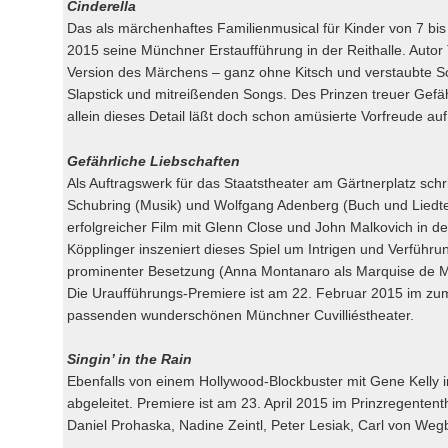
Cinderella
Das als märchenhaftes Familienmusical für Kinder von 7 bi
2015 seine Münchner Erstaufführung in der Reithalle. Auto
Version des Märchens – ganz ohne Kitsch und verstaubte Sc
Slapstick und mitreißenden Songs. Des Prinzen treuer Gefä
allein dieses Detail läßt doch schon amüsierte Vorfreude a
Gefährliche Liebschaften
Als Auftragswerk für das Staatstheater am Gärtnerplatz sc
Schubring (Musik) und Wolfgang Adenberg (Buch und Liedtex
erfolgreicher Film mit Glenn Close und John Malkovich in de
Köpplinger inszeniert dieses Spiel um Intrigen und Verführu
prominenter Besetzung (Anna Montanaro als Marquise de Me
Die Uraufführungs-Premiere ist am 22. Februar 2015 im z
passenden wunderschönen Münchner Cuvilliéstheater.
Singin’ in the Rain
Ebenfalls von einem Hollywood-Blockbuster mit Gene Kelly i
abgeleitet. Premiere ist am 23. April 2015 im Prinzregenten
Daniel Prohaska, Nadine Zeintl, Peter Lesiak, Carl von Wegb